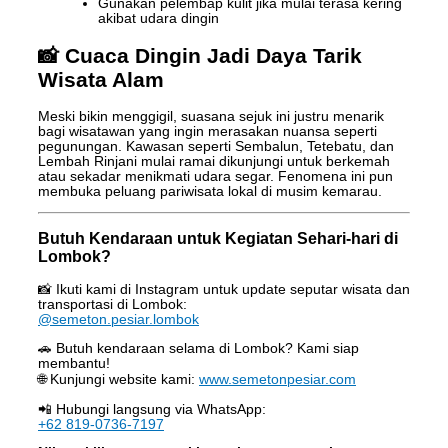
Gunakan pelembap kulit jika mulai terasa kering
akibat udara dingin
📸 Cuaca Dingin Jadi Daya Tarik
Wisata Alam
Meski bikin menggigil, suasana sejuk ini justru menarik
bagi wisatawan yang ingin merasakan nuansa seperti
pegunungan. Kawasan seperti Sembalun, Tetebatu, dan
Lembah Rinjani mulai ramai dikunjungi untuk berkemah
atau sekadar menikmati udara segar. Fenomena ini pun
membuka peluang pariwisata lokal di musim kemarau.
Butuh Kendaraan untuk Kegiatan Sehari-hari di
Lombok?
📸 Ikuti kami di Instagram untuk update seputar wisata dan
transportasi di Lombok:
@semeton.pesiar.lombok
🚗 Butuh kendaraan selama di Lombok? Kami siap
membantu!
🌐 Kunjungi website kami:
www.semetonpesiar.com
📲 Hubungi langsung via WhatsApp:
‪‪‪+62 819-0736-7197‬‬‬