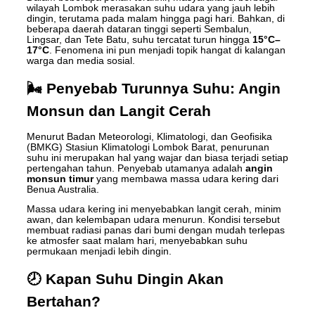
wilayah Lombok merasakan suhu udara yang jauh lebih
dingin, terutama pada malam hingga pagi hari. Bahkan, di
beberapa daerah dataran tinggi seperti Sembalun,
Lingsar, dan Tete Batu, suhu tercatat turun hingga
15°C–
17°C
. Fenomena ini pun menjadi topik hangat di kalangan
warga dan media sosial.
🌬️ Penyebab Turunnya Suhu: Angin
Monsun dan Langit Cerah
Menurut Badan Meteorologi, Klimatologi, dan Geofisika
(BMKG) Stasiun Klimatologi Lombok Barat, penurunan
suhu ini merupakan hal yang wajar dan biasa terjadi setiap
pertengahan tahun. Penyebab utamanya adalah
angin
monsun timur
yang membawa massa udara kering dari
Benua Australia.
Massa udara kering ini menyebabkan langit cerah, minim
awan, dan kelembapan udara menurun. Kondisi tersebut
membuat radiasi panas dari bumi dengan mudah terlepas
ke atmosfer saat malam hari, menyebabkan suhu
permukaan menjadi lebih dingin.
🕗 Kapan Suhu Dingin Akan
Bertahan?