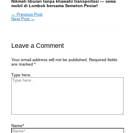
Nikmati liburan tanpa khawatir transportasi — sewa
mobil di Lombok bersama Semeton Pesiar!
←
Previous Post
Next Post
→
Leave a Comment
Your email address will not be published.
Required fields
are marked
*
Type here..
Name*