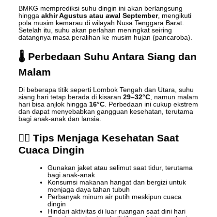
BMKG memprediksi suhu dingin ini akan berlangsung
hingga
akhir Agustus atau awal September
, mengikuti
pola musim kemarau di wilayah Nusa Tenggara Barat.
Setelah itu, suhu akan perlahan meningkat seiring
datangnya masa peralihan ke musim hujan (pancaroba).
🌡️ Perbedaan Suhu Antara Siang dan
Malam
Di beberapa titik seperti Lombok Tengah dan Utara, suhu
siang hari tetap berada di kisaran
29–32°C
, namun malam
hari bisa anjlok hingga
16°C
. Perbedaan ini cukup ekstrem
dan dapat menyebabkan gangguan kesehatan, terutama
bagi anak-anak dan lansia.
👩‍⚕️ Tips Menjaga Kesehatan Saat
Cuaca Dingin
Gunakan jaket atau selimut saat tidur, terutama
bagi anak-anak
Konsumsi makanan hangat dan bergizi untuk
menjaga daya tahan tubuh
Perbanyak minum air putih meskipun cuaca
dingin
Hindari aktivitas di luar ruangan saat dini hari